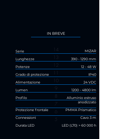
IN BREVE
14
MIZAR
Serie
13
Lunghezze
390 - 1290
mm
12
Potenze
12 - 48 W
11
Grado di protezione
IP40
10
Alimentazione
24 VDC
9
Lumen
1200 - 4800
lm
8
Profilo
Alluminio estruso
anodizzato
7
Protezione frontale
PMMA Prismatico
6
Connessioni
Cavo 3 m
5
Durata LED
LED (L70) > 60 000 h