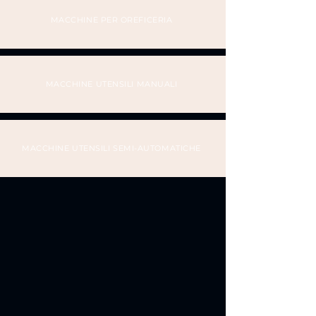
MACCHINE PER OREFICERIA
MACCHINE UTENSILI MANUALI
MACCHINE UTENSILI SEMI-AUTOMATICHE