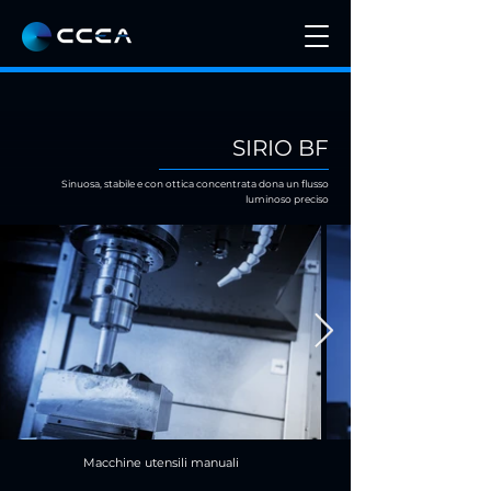
SIRIO BF
Sinuosa, stabile e con ottica concentrata dona un flusso
luminoso preciso
Macchine utensili manuali