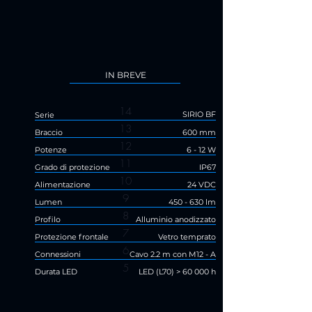
IN BREVE
14
SIRIO BF
Serie
13
Braccio
600 mm
12
Potenze
6 - 12 W
11
Grado di protezione
IP67
10
Alimentazione
24 VDC
9
Lumen
450 - 630 lm
8
Profilo
Alluminio anodizzato
7
Protezione frontale
Vetro temprato
6
Connessioni
Cavo 2.2 m con M12 - A
5
Durata LED
LED (L70) > 60 000 h