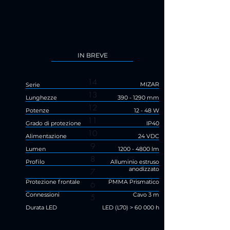
IN BREVE
14
MIZAR
Serie
13
Lunghezze
390 - 1290
mm
12
Potenze
12 - 48 W
11
Grado di protezione
IP40
10
Alimentazione
24 VDC
9
Lumen
1200 - 4800
lm
8
Profilo
Alluminio estruso
anodizzato
7
Protezione frontale
PMMA Prismatico
6
Connessioni
Cavo 3 m
5
Durata LED
LED (L70) > 60 000 h