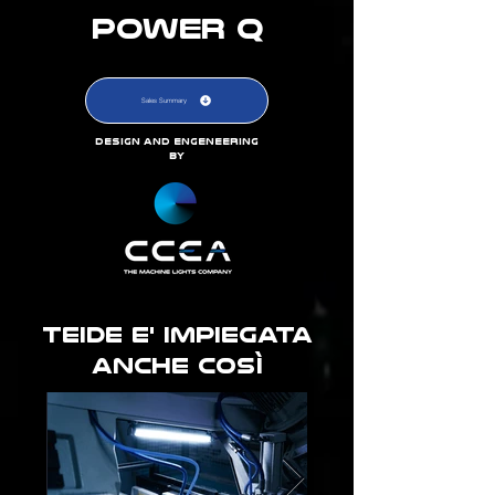
POWER Q
Sales Summary
DEsign and eNGENEERING
BY
teide e' impiegata
anche così