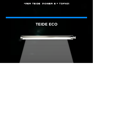
*per teide power s + TDFX01
TEIDE ECO
120°