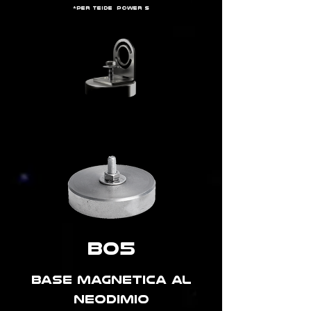
*per teide power s
B05
BASE MAGNETICA AL
NEODIMIO