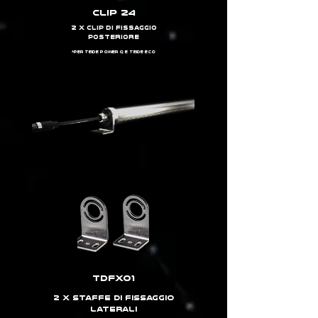
CLIP 24
2 x clip di fissaggio
posteriore
*per teide power q e teide eco
TDFX01
2 x staffe di fissaggio
laterali