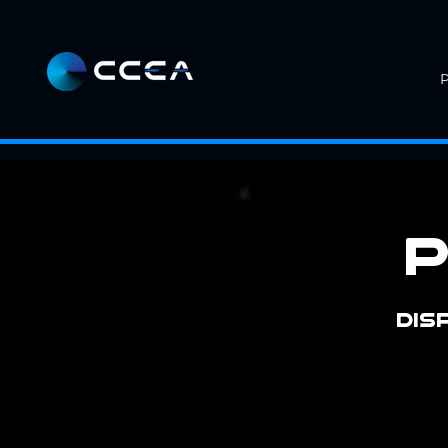
P
P
DIS